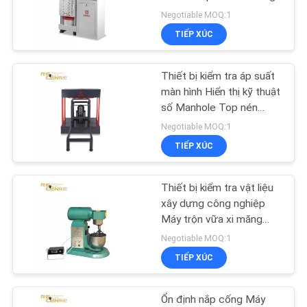
TÔI
Negotiable MOQ:1
TIẾP XÚC
YÊU
13
CẦU
Hệ thống giám sát
Thiết bị kiểm tra áp suất
BÁO
màn hình Hiển thị kỹ thuật
video
số Manhole Top nén
GIÁ
Stress Test
Negotiable MOQ:1
TIẾP XÚC
Thiết bị kiểm tra vật liệu
26
xây dựng công nghiệp
Phụ tùng cần cẩu
Máy trộn vữa xi măng
2.5L
Negotiable MOQ:1
tháp
TIẾP XÚC
Ổn định nắp cống Máy