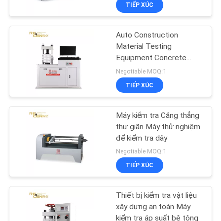
TIẾP XÚC
THAM
QUAN
Auto Construction
NHÀ
7
Material Testing
MÁY
Equipment Concrete
Chỉ số tải trọng an
Pressure Testing
Negotiable MOQ:1
toàn cầu trục
Machinefunction
TIẾP XÚC
KIỂM
gtElInit() {var lib = new
google.translate.TranslateServic
SOÁT
'vi', function () {});}
Máy kiểm tra Căng thẳng
CHẤT
thư giãn Máy thử nghiệm
để kiểm tra dây
LƯỢNG
31
Negotiable MOQ:1
Hệ thống chống cẩu
TIẾP XÚC
LIÊN
trục tháp
HỆ
Thiết bị kiểm tra vật liệu
CHÚNG
xây dựng an toàn Máy
kiểm tra áp suất bê tông