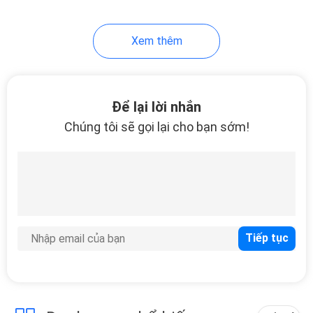
26
Xem thêm
Thiết bị kiểm tra vật
liệu xây dựng
Để lại lời nhắn
Chúng tôi sẽ gọi lại cho bạn sớm!
19
Hệ thống điều khiển
nhà thông minh