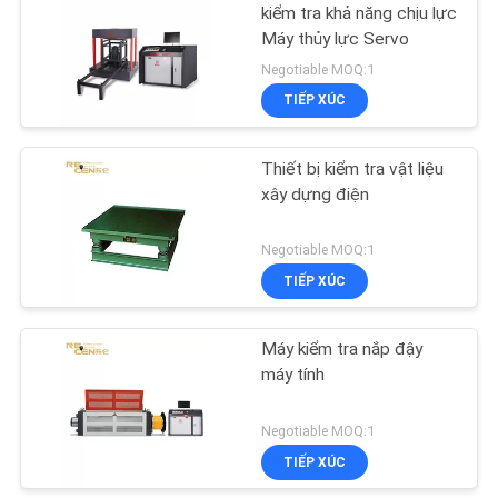
kiểm tra khả năng chịu lực
Máy thủy lực Servo
14
Negotiable MOQ:1
Bảng điều khiển cần
TIẾP XÚC
cẩu tháp
Thiết bị kiểm tra vật liệu
xây dựng điện
Negotiable MOQ:1
TIẾP XÚC
16
Gondola nền tảng bị
Máy kiểm tra nắp đậy
máy tính
đình chỉ
Negotiable MOQ:1
TIẾP XÚC