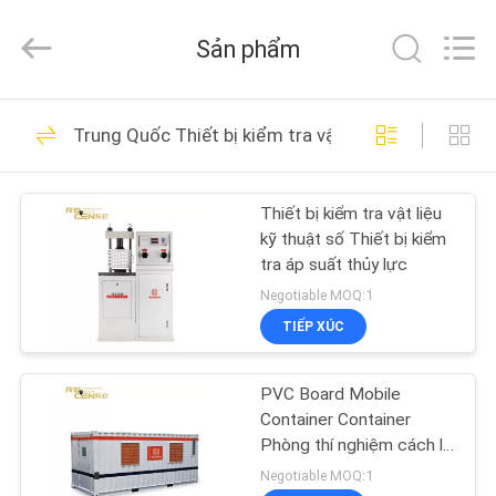
lượng
Chỉ
số
Sản phẩm
mô
men
tải
nhà
cung
TRANG
19
cấp.
Copyright
Trung Quốc Thiết bị kiểm tra vật liệu xây dựng
CHỦ
©
2020
Chỉ số mô men tải
-
2021
craneloadmomentindicator.com.
Thiết bị kiểm tra vật liệu
CÁC
All
Rights
kỹ thuật số Thiết bị kiểm
Reserved.
SẢN
tra áp suất thủy lực
PHẨM
Negotiable MOQ:1
TIẾP XÚC
6
VỀ
Chỉ báo tải an toàn
PVC Board Mobile
CHÚNG
Container Container
tự động
TÔI
Phòng thí nghiệm cách ly
sàn cao su
Negotiable MOQ:1